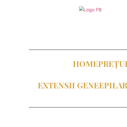
HOME
PREȚU
EXTENSII GENE
EPILA