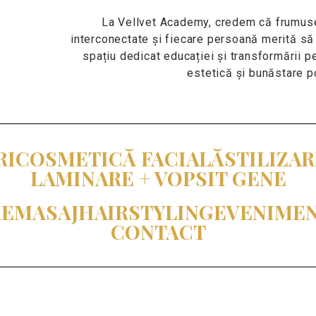
La Vellvet Academy, credem că frumuseț
interconectate și fiecare persoană merită să
spațiu dedicat educației și transformării p
estetică și bunăstare po
RI
COSMETICĂ FACIALĂ
STILIZA
LAMINARE + VOPSIT GENE
RE
MASAJ
HAIRSTYLING
EVENIME
CONTACT