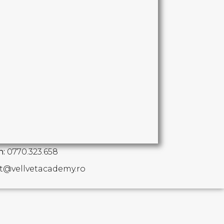
n:
0770.323.658
t@vellvetacademy.ro